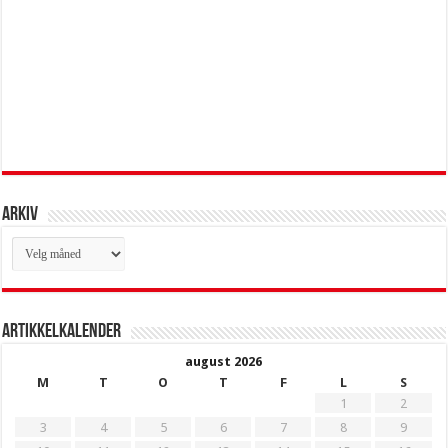
Arkiv
Arkiv
Artikkelkalender
august 2026
M
T
O
T
F
L
S
1
2
3
4
5
6
7
8
9