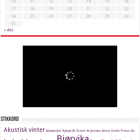
10
11
12
13
14
15
16
17
18
19
20
21
22
23
24
25
26
27
28
29
30
31
« des
Stikkord
Akustisk vinter
Alexander Rybak
Al Green
Al Jarreau
Anne Grete Preus
As
Bjørvika