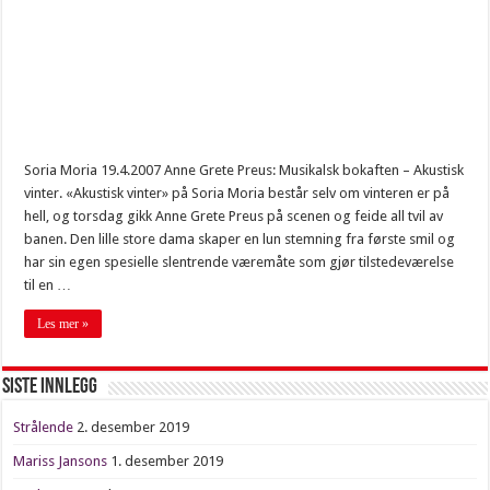
Nytelse
Fett asså
Svenske tilstander
Gratulerer!
Siste om Salander
Soria Moria 19.4.2007 Anne Grete Preus: Musikalsk bokaften – Akustisk
Farlig farvann
vinter. «Akustisk vinter» på Soria Moria består selv om vinteren er på
hell, og torsdag gikk Anne Grete Preus på scenen og feide all tvil av
Fresende harmdirrende
banen. Den lille store dama skaper en lun stemning fra første smil og
15:25
har sin egen spesielle slentrende væremåte som gjør tilstedeværelse
til en …
Les mer »
Siste innlegg
Strålende
2. desember 2019
Mariss Jansons
1. desember 2019