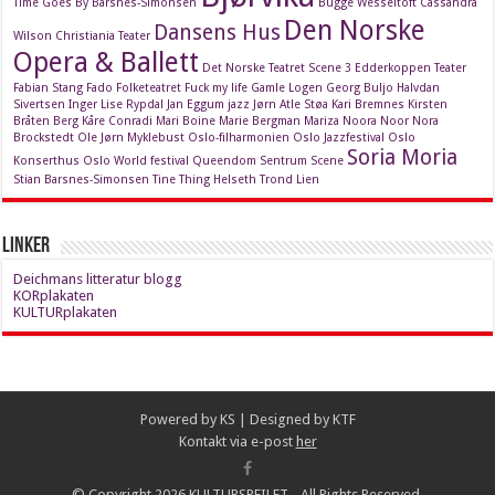
Time Goes By
Barsnes-Simonsen
Bugge Wesseltoft
Cassandra
Den Norske
Dansens Hus
Wilson
Christiania Teater
Opera & Ballett
Det Norske Teatret Scene 3
Edderkoppen Teater
Fabian Stang
Fado
Folketeatret
Fuck my life
Gamle Logen
Georg Buljo
Halvdan
Sivertsen
Inger Lise Rypdal
Jan Eggum
jazz
Jørn Atle Støa
Kari Bremnes
Kirsten
Bråten Berg
Kåre Conradi
Mari Boine
Marie Bergman
Mariza
Noora Noor
Nora
Brockstedt
Ole Jørn Myklebust
Oslo-filharmonien
Oslo Jazzfestival
Oslo
Soria Moria
Konserthus
Oslo World festival
Queendom
Sentrum Scene
Stian Barsnes-Simonsen
Tine Thing Helseth
Trond Lien
Linker
Deichmans litteratur blogg
KORplakaten
KULTURplakaten
Powered by
KS
| Designed by
KTF
Kontakt via e-post
her
© Copyright 2026 KULTURSPEILET - All Rights Reserved.