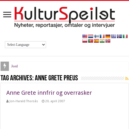
Jord
Gedigent storslagent
Tag Archives:
Anne Grete Preus
Kjøss meg i ræva
Anne Grete innfrir og overrasker
Haddy Njies dagbok
Jon-Harald Thorsås
20. april 2007
Lyden av Oslo
Brynjar Hoff
Furet værbitt