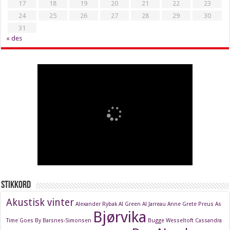
17
18
19
20
21
22
23
24
25
26
27
28
29
30
31
« des
Stikkord
Akustisk vinter
Alexander Rybak
Al Green
Al Jarreau
Anne Grete Preus
As
Bjørvika
Time Goes By
Barsnes-Simonsen
Bugge Wesseltoft
Cassandra