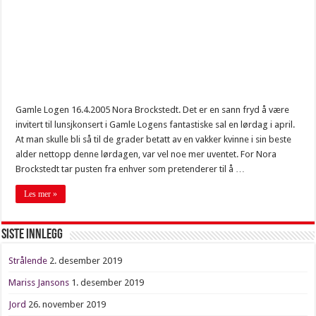
Nytelse
Fett asså
Svenske tilstander
Gratulerer!
Siste om Salander
Gamle Logen 16.4.2005 Nora Brockstedt. Det er en sann fryd å være
Farlig farvann
invitert til lunsjkonsert i Gamle Logens fantastiske sal en lørdag i april.
At man skulle bli så til de grader betatt av en vakker kvinne i sin beste
Fresende harmdirrende
alder nettopp denne lørdagen, var vel noe mer uventet. For Nora
15:25
Brockstedt tar pusten fra enhver som pretenderer til å …
Les mer »
Siste innlegg
Strålende
2. desember 2019
Mariss Jansons
1. desember 2019
Jord
26. november 2019