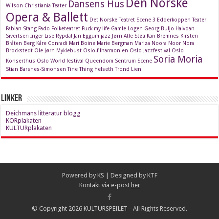
Den Norske
Dansens Hus
Wilson
Christiania Teater
Opera & Ballett
Det Norske Teatret Scene 3
Edderkoppen Teater
Fabian Stang
Fado
Folketeatret
Fuck my life
Gamle Logen
Georg Buljo
Halvdan
Sivertsen
Inger Lise Rypdal
Jan Eggum
jazz
Jørn Atle Støa
Kari Bremnes
Kirsten
Bråten Berg
Kåre Conradi
Mari Boine
Marie Bergman
Mariza
Noora Noor
Nora
Brockstedt
Ole Jørn Myklebust
Oslo-filharmonien
Oslo Jazzfestival
Oslo
Soria Moria
Konserthus
Oslo World festival
Queendom
Sentrum Scene
Stian Barsnes-Simonsen
Tine Thing Helseth
Trond Lien
Linker
Deichmans litteratur blogg
KORplakaten
KULTURplakaten
Powered by
KS
| Designed by
KTF
Kontakt via e-post
her
© Copyright 2026 KULTURSPEILET - All Rights Reserved.