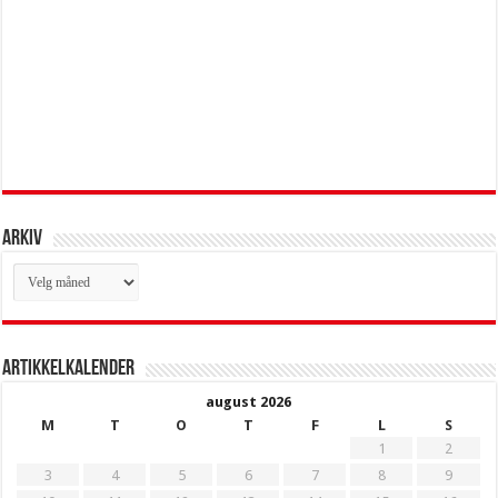
Arkiv
Arkiv
Artikkelkalender
august 2026
M
T
O
T
F
L
S
1
2
3
4
5
6
7
8
9