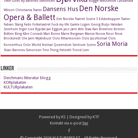
Time Goes By
Barsnes-Simonsen
Bugge Wesseltoft
Cassandra
Den Norske
Dansens Hus
Wilson
Christiania Teater
Opera & Ballett
Det Norske Teatret Scene 3
Edderkoppen Teater
Fabian Stang
Fado
Folketeatret
Fuck my life
Gamle Logen
Georg Buljo
Halvdan
Sivertsen
Inger Lise Rypdal
Jan Eggum
jazz
Jørn Atle Støa
Kari Bremnes
Kirsten
Bråten Berg
Kåre Conradi
Mari Boine
Marie Bergman
Mariza
Noora Noor
Nora
Brockstedt
Ole Jørn Myklebust
Oslo-filharmonien
Oslo Jazzfestival
Oslo
Soria Moria
Konserthus
Oslo World festival
Queendom
Sentrum Scene
Stian Barsnes-Simonsen
Tine Thing Helseth
Trond Lien
Linker
Deichmans litteratur blogg
KORplakaten
KULTURplakaten
Powered by
KS
| Designed by
KTF
Kontakt via e-post
her
© Copyright 2026 KULTURSPEILET - All Rights Reserved.