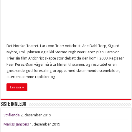
Nytelse
Fett asså
Svenske tilstander
Gratulerer!
Siste om Salander
Det Norske Teatret. Lars von Trier: Antichrist. Ane Dahl Torp, Sigurd
Farlig farvann
Myhre, Emil Johnsen og Kikki Stormo regi: Peer Perez Øian. Lars von
Trier sin film Antichrist skapte stor debatt da den kom i 2009. Regissør
Fresende harmdirrende
Peer Perez Øian våger nå å ta filmen til scenen, og resultatet er en
15:25
gnistrende god forestilling proppet med skremmende scenebilder,
ettertenksomme replikker og …
Les mer »
Siste innlegg
Strålende
2. desember 2019
Mariss Jansons
1. desember 2019