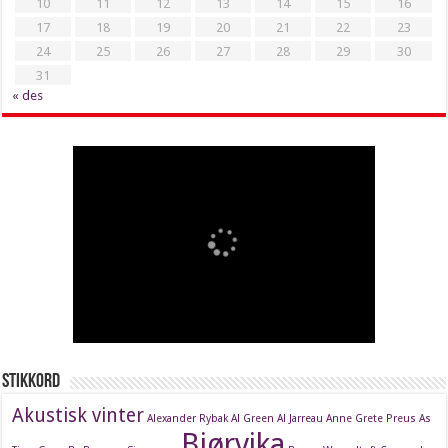
10
11
12
13
14
15
16
17
18
19
20
21
22
23
24
25
26
27
28
29
30
31
« des
Stikkord
Akustisk vinter
Alexander Rybak
Al Green
Al Jarreau
Anne Grete Preus
As
Bjørvika