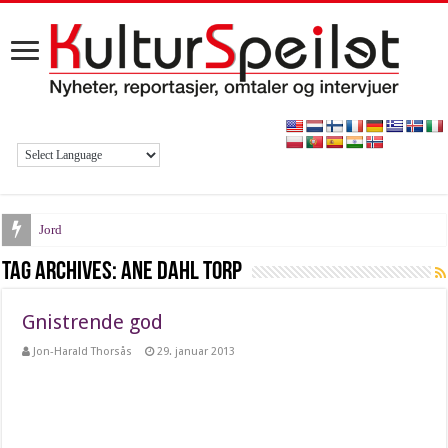
Jord
Gedigent storslagent
Tag Archives:
Ane Dahl Torp
Kjøss meg i ræva
Gnistrende god
Haddy Njies dagbok
Jon-Harald Thorsås
29. januar 2013
Lyden av Oslo
Brynjar Hoff
Furet værbitt